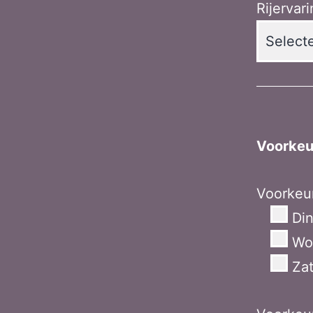
Rijervar
Voorkeur
Voorkeur
Di
Wo
Za