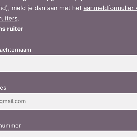
nd), meld je dan aan met het
aanmeldformulier 
ruiters
.
s ruiter
 achternaam
res
nnummer