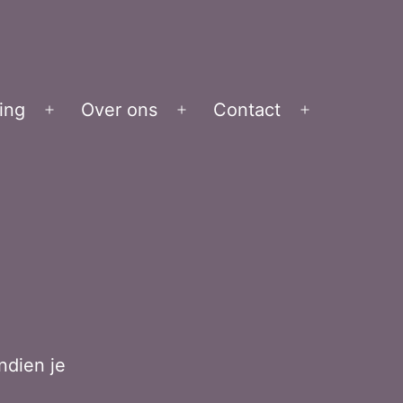
ing
Over ons
Contact
Open
Open
Open
menu
menu
menu
Indien je