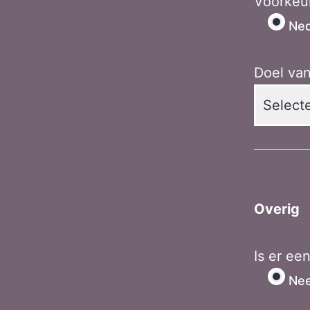
Voorkeur
Ned
Doel van
Overig
Is er e
Ne