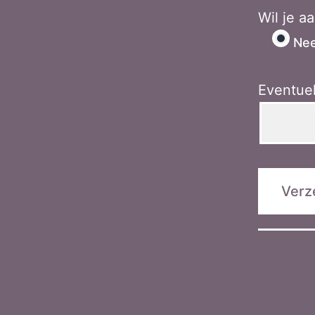
Wil je a
Ne
Eventue