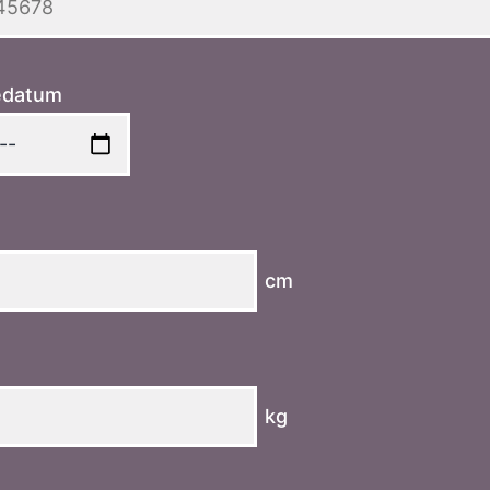
edatum
cm
kg