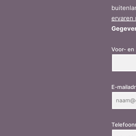
buitenla
ervaren 
Gegeven
Voor- en
E-mailad
Telefoo