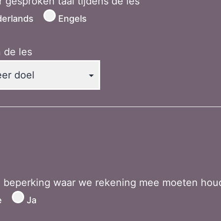
 gesproken taal tijdens de les
erlands
Engels
 de les
en beperking waar we rekening mee moeten hou
e
Ja